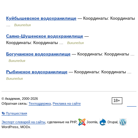
Куйбышевское водохранилище
— Координаты: Координаты
…
Википедия
Саяно-Шушенское водохранилище
—
Координаты: Координаты …
Википедия
Богучанское водохранилище
— Координаты: Координаты …
Википедия
Рыбинское водохранилище
— Координаты: Координаты …
Википедия
© Академик, 2000-2026
18+
Обратная связь:
Техподдержка
,
Реклама на сайте
👣 Путешествия
Экспорт словарей на сайты
, сделанные на PHP,
Joomla,
Drupal,
WordPress, MODx.