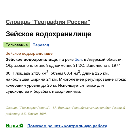
Словарь "География России"
Зейское водохранилище
Толкование
Перевод
Зейское водохранилище
Зе́йское водохрани́лище
, на реке
Зея
, в Амурской области.
Образовано плотиной одноимённой ГЭС. Заполнено в 1974—
2
3
80. Площадь 2420 км
, объём 68,4 км
, длина 225 км,
наибольшая ширина 24 км. Многолетнее регулирование стока;
колебания уровня до 26 м. Используется также для
судоходства и борьбы с наводнениями.
Словарь "География России". - М.: Большая Российская энциклопедия
.
Главный
редактор А.П. Горкин
.
1998
.
Игры ⚽
Поможем решить контрольную работу